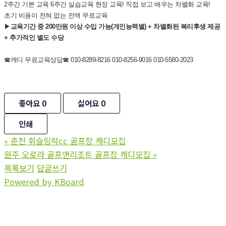
2주간 기본 교육 6주간 실습교육 현장 교육! 직접 보고 배우는 차별화 교육!
초기 비용이 전혀 없는 전액 무료교육
▶
교육기간 중 200만원 이상 수입 가능(개인능력별) + 차별화된 복리후생 제공
+ 추가적인 별도 수당
☎캐디 무료교육상담☎
010-8289-8216 010-8256-9016 010-5580-2023
좋아요
0
싫어요
0
인쇄
«
춘천 휘슬링락cc 골프장 캐디모집
원주 오로라 골프앤리조트 골프장 캐디모집
»
목록보기
답글쓰기
Powered by KBoard