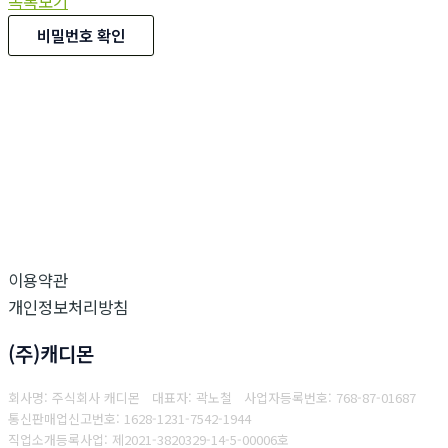
목록보기
비밀번호 확인
이용약관
개인정보처리방침
(주)캐디몬
회사명: 주식회사 캐디몬 대표자: 곽노철
사업자등록번호: 768-87-01687
통
신판매업신고번호: 1628-1231-7542-1944
직업소개등록사업: 제2021-3820329-14-5-00006호