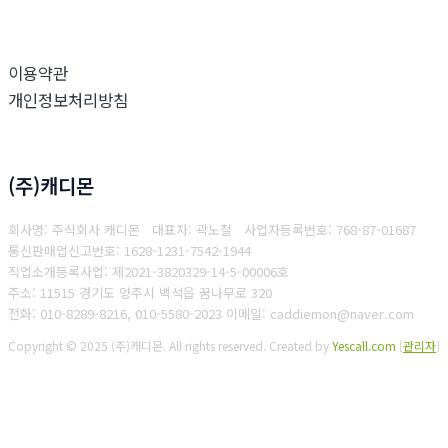
이용약관
개인정보처리방침
(주)캐디몬
회사명: 주식회사 캐디몬 대표자: 곽노철
사업자등록번호: 768-87-01687
통
신판매업신고번호: 1628-1231-7542-1944
직업소개등록사업: 제2021-3820329-14-5-00006호
주소: 11515 경기도 양주시 백석읍 꿈나무로 320
전화: 010-8289-8216, 010-5580-2023
이메일: caddiemon@naver.com
Copyright © 2025 (주)캐디몬. All rights reserved.
Created by
Yescall.com
[
관리자
]