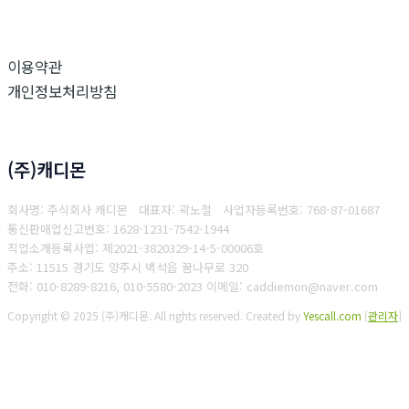
이용약관
개인정보처리방침
(주)캐디몬
회사명: 주식회사 캐디몬 대표자: 곽노철
사업자등록번호: 768-87-01687
통
신판매업신고번호: 1628-1231-7542-1944
직업소개등록사업: 제2021-3820329-14-5-00006호
주소: 11515 경기도 양주시 백석읍 꿈나무로 320
전화: 010-8289-8216, 010-5580-2023
이메일: caddiemon@naver.com
Copyright © 2025 (주)캐디몬. All rights reserved.
Created by
Yescall.com
[
관리자
]