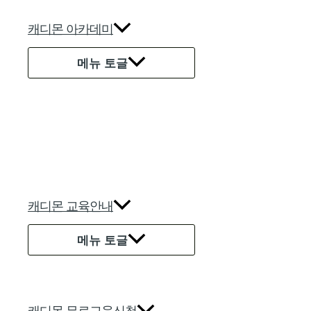
캐디몬 아카데미
메뉴 토글
캐디몬 교육안내
메뉴 토글