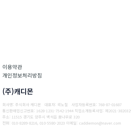
이용약관
개인정보처리방침
(주)캐디몬
회사명: 주식회사 캐디몬 대표자: 곽노철
사업자등록번호: 768-87-01687
통
신판매업신고번호: 1628-1231-7542-1944
직업소개등록사업: 제2021-3820329-
주소: 11515 경기도 양주시 백석읍 꿈나무로 320
전화: 010-8289-8216, 010-5580-2023
이메일: caddiemon@naver.com