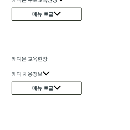
캐디몬 무료교육신청
메뉴 토글
캐디몬 교육현장
캐디 채용정보
메뉴 토글