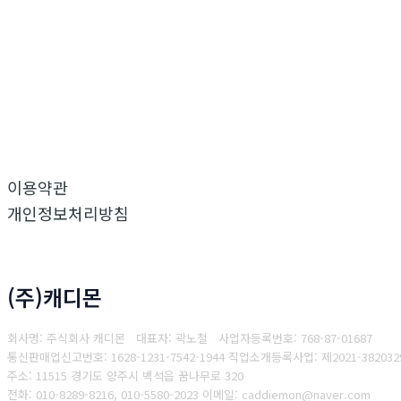
이용약관
개인정보처리방침
(주)캐디몬
회사명: 주식회사 캐디몬 대표자: 곽노철
사업자등록번호: 768-87-01687
통
신판매업신고번호: 1628-1231-7542-1944
직업소개등록사업: 제2021-3820329-
주소: 11515 경기도 양주시 백석읍 꿈나무로 320
전화: 010-8289-8216, 010-5580-2023
이메일: caddiemon@naver.com