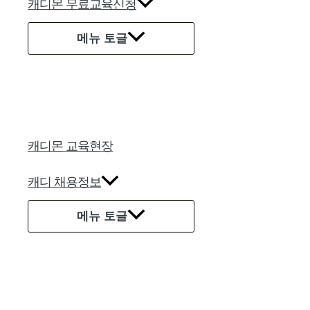
캐디몬 무료교육신청
메뉴 토글
캐디몬 교육현장
캐디 채용정보
메뉴 토글