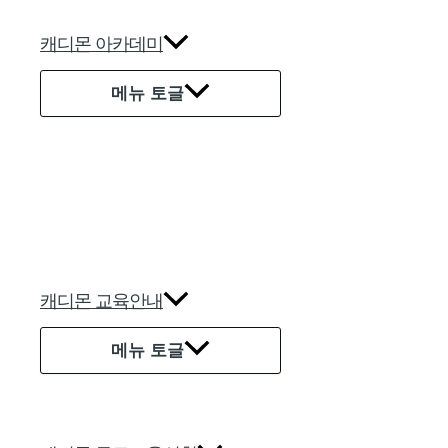
캐디몬 아카데미
메뉴 토글
캐디몬 교육안내
메뉴 토글