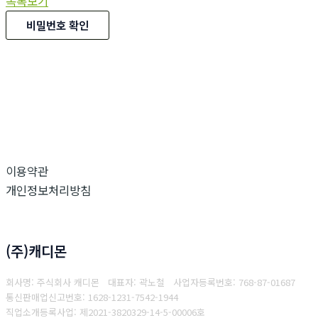
목록보기
비밀번호 확인
이용약관
개인정보처리방침
(주)캐디몬
회사명: 주식회사 캐디몬 대표자: 곽노철
사업자등록번호: 768-87-01687
통
신판매업신고번호: 1628-1231-7542-1944
직업소개등록사업: 제2021-3820329-14-5-00006호