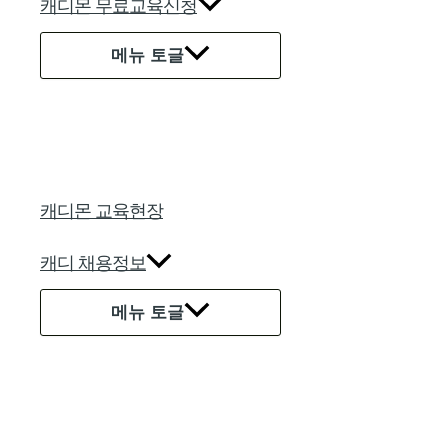
캐디몬 무료교육신청
메뉴 토글
캐디몬 교육현장
캐디 채용정보
메뉴 토글