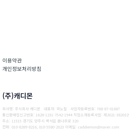
이용약관
개인정보처리방침
(주)캐디몬
회사명: 주식회사 캐디몬 대표자: 곽노철
사업자등록번호: 768-87-01687
통
신판매업신고번호: 1628-1231-7542-1944
직업소개등록사업: 제2021-3820329-
주소: 11515 경기도 양주시 백석읍 꿈나무로 320
전화: 010-8289-8216, 010-5580-2023
이메일: caddiemon@naver.com